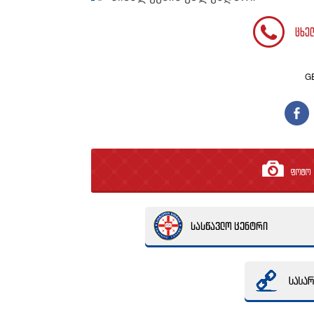
ცხე
G
ფოტო გ