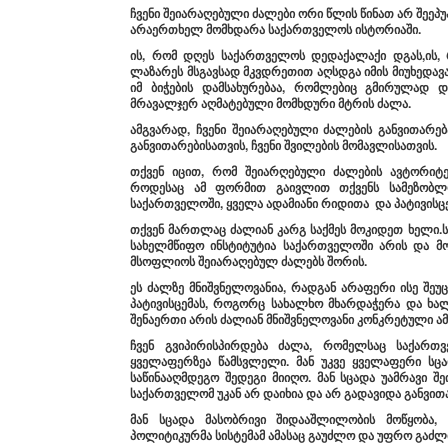
ჩვენი
შეიარაღებული
ძალები
ორი
წლის
წინათ
არ
შეეპუ
არაერთხელ
მომხდარა
საქართველოს
ისტორიაში
.
ის
,
რომ
დღეს
საქართველოს
დედაქალაქი
დგას,
ის
,
ლაზარეს
მსგავსად
მკვდრეთით
აღსდგა
იმის
მიუხედავ
იმ
ბიჭების
დამსახურებაა
,
რომლებიც
გმირულად
და
მრავალჯერ
აღმატებული
მომხდური
მტრის
ძალა
.
ამგვარად
,
ჩვენი
შეიარაღებული
ძალების
განვითარებ
განვითარებისათვის
,
ჩვენი
შვილების
მომავლისათვის
.
თქვენ
იცით
,
რომ
შეიარღებული
ძალების
ავტორიტე
როდესაც
ამ
ფორმით
გაივლით
თქვენს
სამეზობლ
საქართველოში
,
ყველა
ადამიანი
რიდითა
და
პატივისც
თქვენ
მართლაც
ძალიან
კარგ
საქმეს
მოკიდეთ
ხელი
.
სახელმწიფო
ინსტიტუტია
საქართველოში
არის
და
მო
მსოფლიოს
შეიარაღებულ
ძალებს
შორის
.
ეს
ძალზე
მნიშვნელოვანია
,
რადგან
არაფერი
ისე
შეუ
პატივისცემას
,
როგორც
სახალხო
მხარდაჭერა
და
ხალ
შენაერთი
არის
ძალიან
მნიშვნელოვანი
კონკრეტული
ამ
ჩვენ
გვიპირისპირდება
ძალა,
რომელსაც
საქართვ
ყველაფერზეა
წამსვლელი
.
მან
უკვე
ყველაფერი
სცა
საწინააღმდეგო
შედეგი
მიიღო
.
მან
სცადა
უამრავი
შე
საქართველომ
უკან
არ
დაიხია
და
არ
გადავიდა
განვით
მან
სცადა
მასობრივი
შიდა
აშლილობის
მოწყობა
,
პოლიტიკურმა
სისტემამ
ამასაც
გაუძლო
და
უფრო
გაძლ