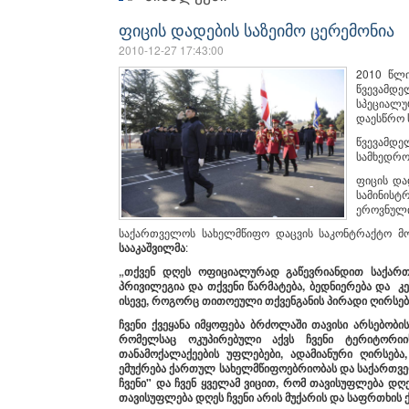
ფიცის დადების საზეიმო ცერემონია
2010-12-27 17:43:00
2010 წლი
წვევამდე
სპეციალუ
დაესწრო 
წვევამდე
სამხედრო
ფიცის და
სამინის
ეროვნული
საქართველოს სახელმწიფო დაცვის საკონტრაქტო მო
სააკაშვილმა
:
„
თქვენ
დღეს
ოფიციალურად
გაწევრიანდით
საქარ
პრივილეგია
და
თქვენი
წარმატება
,
ბედნიერება
და
კ
ისევე
,
როგორც
თითოეული
თქვენგანის
პირადი
ღირსე
ჩვენი
ქვეყანა
იმყოფება
ბრძოლაში
თავისი
არსებობის
რომელსაც
ოკუპირებული
აქვს
ჩვენი
ტერიტორი
თანამოქალაქეების
უფლებები
,
ადამიანური
ღირსება
ემუქრება
ქართულ
სახელმწიფოებრიობას
და
საქართვ
ჩვენი
"
და
ჩვენ
ყველამ
ვიცით
,
რომ
თავისუფლება
დღე
თავისუფლება
დღეს
ჩვენი
არის
მუქარის
და
საფრთხის