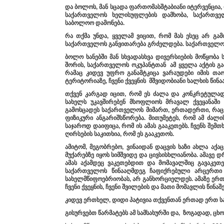
და
ბოლოს
,
მან
სცადა
ფართომასშტაბიანი
იტერვენცია
,
საქართველოს
ხელისუფლების
დამხობა
,
საქართვე
საბოლოო
დამონება
.
რა
თქმა
უნდა
,
ყველამ
ვიცით
,
რომ
მას
ესეც
არ
გამ
საქართველოს
განვითარება
გრძელდება
.
საქართველ
ბოლო
ხანებში
მან
სხვადასხვა
დივერსიების
მოწყობა
ს
შორის
,
საქართველოს
ოკუპანტთან
ამ
ყველა
აქტის
გა
რამაც
კიდევ
უფრო
განამტკიცა
ვარაუდები
იმის
თაო
ტერიტორიაზე
,
ჩვენი
ქვეყნის
მშვიდობიანი
ხალხის
წინა
თქვენ
კარგად
იცით
,
რომ
ეს
ძალა
და
კონკრეტულად
სახელს
უკავშირებენ
მსოფლიოს
მრავალ
ქვეყანაშ
გამოსცადეს
საქართველოს
მიმართ
,
ერთადერთი
,
რაც
ფიზიკური
ანგარიშსწორება
.
მით
უმეტეს
,
რომ
ამ
ძალი
საჯაროდ
დაიფიცა
,
რომ
ის
ამას
გააკეთებს
.
ჩვენს
შემთხ
ღირსების
საკითხია
,
რომ
ეს
გააკეთოს
.
ამიტომ
,
მეგობრებო
,
ვინაიდან
დაცვის
ხაზი
ახლა
აქაც
მუქარებზე
იყოს
სიმშვიდე
და
ცივსისხლიანობა
.
ამავე
დ
ამას
აქამდეც
ვაკეთებდით
და
მომავალშიც
გავაკეთ
საქართველოს
წინააღმდეგ
ჩაფიქრებული
არც
ერთი
სახელმწიფოებრიობას
,
არ
განხორციელდეს
.
ამაზე
ერთ
ჩვენი
ქვეყნის
,
ჩვენი
შვილების
და
მათი
მომავლის
წინაშ
კიდევ
ერთხელ
,
დიდი
პატივია
თქვენთან
ერთად
ერთ
ს
გისურვებთ
წარმატებს
ამ
სამსახურში
და
,
ზოგადად
,
ცხო